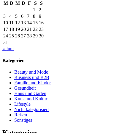
M
D
M
D
F
S
S
1
2
3
4
5
6
7
8
9
10
11
12
13
14
15
16
17
18
19
20
21
22
23
24
25
26
27
28
29
30
31
« Juni
Kategorien
Beauty und Mode
Business und B2B
Familie und Kinder
Gesundheit
Haus und Garten
Kunst und Kultur
Lifestyle
Nicht kategorisiert
Reisen
Sonstiges
Kategorien