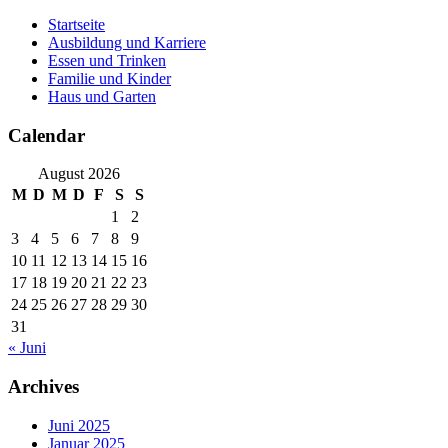
Skip
Startseite
to
Ausbildung und Karriere
content
Essen und Trinken
Familie und Kinder
Haus und Garten
Calendar
August 2026
M
D
M
D
F
S
S
1
2
3
4
5
6
7
8
9
10
11
12
13
14
15
16
17
18
19
20
21
22
23
24
25
26
27
28
29
30
31
« Juni
Archives
Juni 2025
Januar 2025