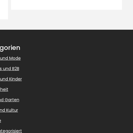
gorien
 und Mode
s und B2B
 und Kinder
heit
nd Garten
nd Kultur
e
tegorisiert