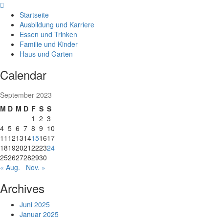
Skip
to
Startseite
content
Ausbildung und Karriere
Essen und Trinken
Familie und Kinder
Haus und Garten
Calendar
September 2023
M
D
M
D
F
S
S
1
2
3
4
5
6
7
8
9
10
11
12
13
14
15
16
17
18
19
20
21
22
23
24
25
26
27
28
29
30
« Aug.
Nov. »
Archives
Juni 2025
Januar 2025