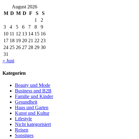
August 2026
M
D
M
D
F
S
S
1
2
3
4
5
6
7
8
9
10
11
12
13
14
15
16
17
18
19
20
21
22
23
24
25
26
27
28
29
30
31
« Juni
Kategorien
Beauty und Mode
Business und B2B
Familie und Kinder
Gesundheit
Haus und Garten
Kunst und Kultur
Lifestyle
Nicht kategorisiert
Reisen
Sonstiges