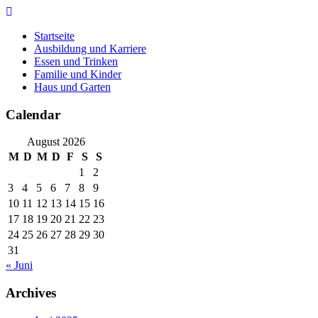
Skip
to
Startseite
content
Ausbildung und Karriere
Essen und Trinken
Familie und Kinder
Haus und Garten
Calendar
August 2026
M
D
M
D
F
S
S
1
2
3
4
5
6
7
8
9
10
11
12
13
14
15
16
17
18
19
20
21
22
23
24
25
26
27
28
29
30
31
« Juni
Archives