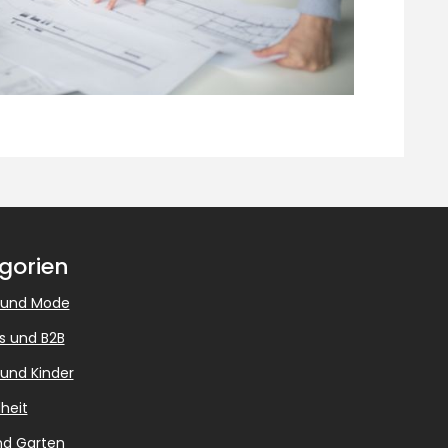
gorien
 und Mode
s und B2B
 und Kinder
heit
nd Garten