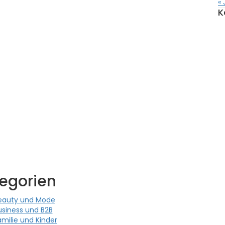
« 
K
egorien
eauty und Mode
usiness und B2B
amilie und Kinder