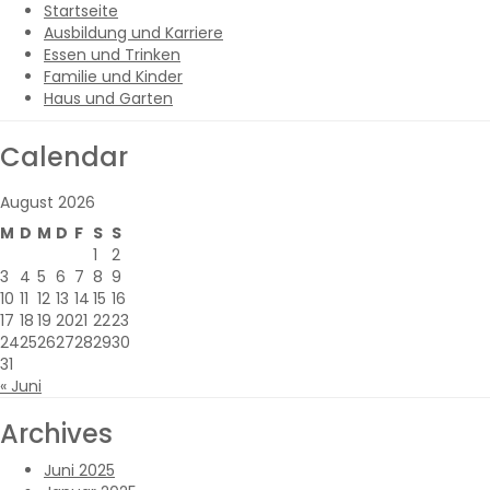
Skip
Startseite
to
Ausbildung und Karriere
content
Essen und Trinken
Familie und Kinder
Haus und Garten
Calendar
August 2026
M
D
M
D
F
S
S
1
2
3
4
5
6
7
8
9
10
11
12
13
14
15
16
17
18
19
20
21
22
23
24
25
26
27
28
29
30
31
« Juni
Archives
Juni 2025