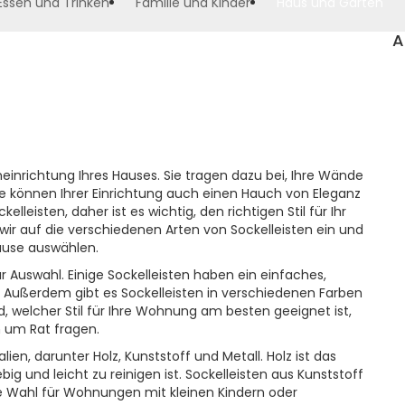
Essen und Trinken
Familie und Kinder
Haus und Garten
A
neinrichtung Ihres Hauses. Sie tragen dazu bei, Ihre Wände
e können Ihrer Einrichtung auch einen Hauch von Eleganz
elleisten, daher ist es wichtig, den richtigen Stil für Ihr
ir auf die verschiedenen Arten von Sockelleisten ein und
uhause auswählen.
ur Auswahl. Einige Sockelleisten haben ein einfaches,
. Außerdem gibt es Sockelleisten in verschiedenen Farben
d, welcher Stil für Ihre Wohnung am besten geeignet ist,
n um Rat fragen.
lien, darunter Holz, Kunststoff und Metall. Holz ist das
ebig und leicht zu reinigen ist. Sockelleisten aus Kunststoff
te Wahl für Wohnungen mit kleinen Kindern oder