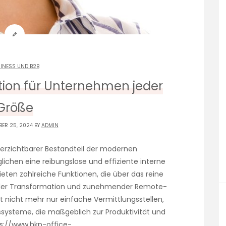
INESS UND B2B
tion für Unternehmen jeder
Größe
BER 25, 2024 BY
ADMIN
verzichtbarer Bestandteil der modernen
chen eine reibungslose und effiziente interne
ten zahlreiche Funktionen, die über das reine
italer Transformation und zunehmender Remote-
t nicht mehr nur einfache Vermittlungsstellen,
systeme, die maßgeblich zur Produktivität und
s://www.hkp-office-